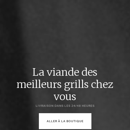
Des médias
internationaux
La viande des
reconnaissent la
meilleurs grills chez
viande de Txogitxu
vous
comme la meilleure
LIVRAISON DANS LES 24/48 HEURES
viande au monde
ALLER À LA BOUTIQUE