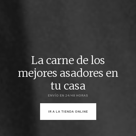
Medios
internacionales
“Todo es
La carne de los
reconocen la carne
maravilloso en
mejores asadores en
de Txogitxu como
Txogitxu”
tu casa
la mejor carne del
ENVÍO EN 24/48 HORAS
JUAN MARI ARZAK
mundo
IR A LA TIENDA ONLINE
HABLAN DE NOSOTROS
MÁS INFORMACIÓN